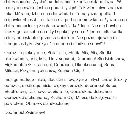
dobry sposób! Wysłać na dobranoc e-kartkę elektroniczną! W
naszym serwisie jest ich ponad tysiąc!! Tak więc łatwo znaleźć
taką, która będzie nam odpowiadała. Tematyczna grafika i
odpowiedni tekst na e-kartce, a pod spodem własne życzenia na
dobranoc ucieszą z całą pewnością każdego. Nie ma bowiem
lepszego sposobu na miły i spokojny sen niż jedna, miła kartka,
odczytana wkrótce przed zaśnięciem. Nie pozostaje wiec nic
innego jak tylko życzyć: "Dobranoc i słodkich snów!".!
Obraz na pięknym tle, Piękne tło, Słodki Miś, Miś, Słodki
niedźwiadek, Miś, Miś, Tło z sercami, Dobranoc! Słodkich snów,
Piękne obrazki z sercami, Dobranoc, Dla ukochanej, Serca,
Miłości, Przyjemnych snów, Kocham Cię, !
mojego małego misia, słodkich snów, życzę miłych snów, Śliczny
obrazek, słodkiego misia, piękny obrazek, dobranoc! Serca,
Słodkie sny, Darmowe pobieranie, Obrazek na dobranoc,
Obrazek dla ukochanej, Kocham Cię, Miłość do księżyca i z
powrotem, Obrazek dla ukochanej!
Dobranoc! Zwinisław!