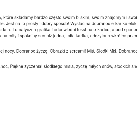
a, które składamy bardzo często swoim bliskim, swoim znajomym i swoi
ie. Jest na to prosty i dobry sposób! Wysłać na dobranoc e-kartkę elek
adała. Tematyczna grafika i odpowiedni tekst na e-kartce, a pod spod
 miły i spokojny sen niż jedna, miła kartka, odczytana wkrótce przed 
j nocy, Dobranoc życzę, Obrazki z sercami! Miś, Słodki Miś, Dobranoc,
anoc, Piękne życzenia! słodkiego misia, życzę miłych snów, słodkich s