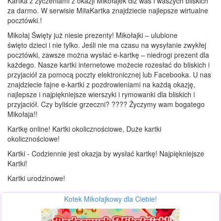
Kartka z życzeniami z okazji Mikołajek dlz was i waszych bliskich
za darmo. W serwisie MiłaKartka znajdziecie najlepsze wirtualne
pocztówki.!
Mikołaj Święty już niesie prezenty! Mikołajki – ulubione
święto dzieci i nie tylko. Jeśli nie ma czasu na wysyłanie zwykłej
pocztówki, zawsze można wysłać e-kartkę – niedrogi prezent dla
każdego. Nasze kartki internetowe możecie rozesłać do bliskich i
przyjaciół za pomocą poczty elektronicznej lub Facebooka. U nas
znajdziecie fajne e-kartki z pozdrowieniami na każdą okazję,
najlepsze i najpiękniejsze wierszyki i rymowanki dla bliskich i
przyjaciół. Czy byliście grzeczni? ???? Życzymy wam bogatego
Mikołaja!!
Kartkę online! Kartki okolicznościowe, Duże kartki
okolicznościowe!
Kartki - Codziennie jest okazja by wysłać kartkę! Najpiękniejsze
Kartki!
Kartki urodzinowe!
Kotek Mikołajkowy dla Ciebie!