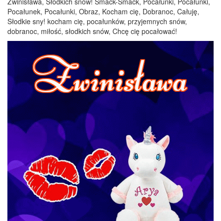
Zwinisława, Słodkich snów! Smack-Smack, Pocałunki, Pocałunki,
Pocałunek, Pocałunki, Obraz, Kocham cię, Dobranoc, Całuję,
Słodkie sny! kocham cię, pocałunków, przyjemnych snów,
dobranoc, miłość, słodkich snów, Chcę cię pocałować!