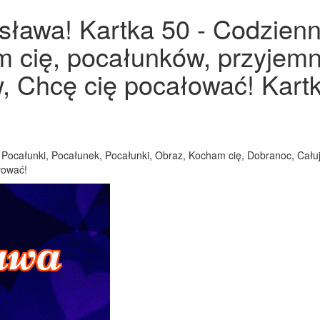
ława! Kartka 50 - Codzienni
m cię, pocałunków, przyjem
, Chcę cię pocałować! Kartk
Pocałunki, Pocałunek, Pocałunki, Obraz, Kocham cię, Dobranoc, Całuj
łować!