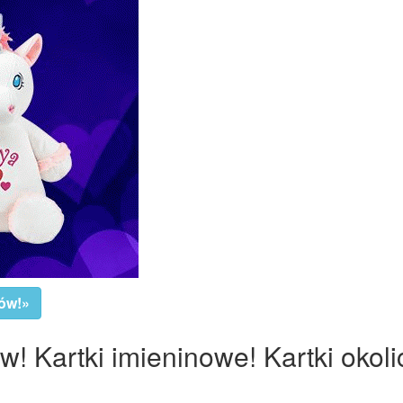
nów!»
! Kartki imieninowe! Kartki okol