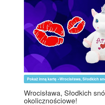
Pokaż inną kartę «Wrocisława, Słodkich s
Wrocisława, Słodkich snów
okolicznościowe!