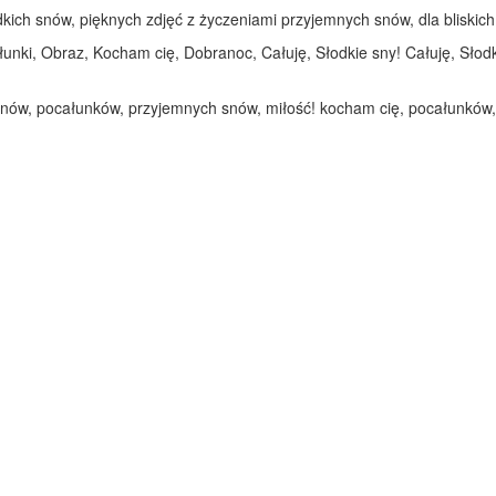
ich snów, pięknych zdjęć z życzeniami przyjemnych snów, dla bliskich, 
unki, Obraz, Kocham cię, Dobranoc, Całuję, Słodkie sny! Całuję, Sło
snów, pocałunków, przyjemnych snów, miłość! kocham cię, pocałunków,