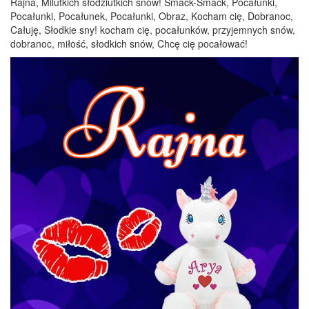
Rajna, Milutkich słodziutkich snów! Smack-Smack, Pocałunki,
Pocałunki, Pocałunek, Pocałunki, Obraz, Kocham cię, Dobranoc,
Całuję, Słodkie sny! kocham cię, pocałunków, przyjemnych snów,
dobranoc, miłość, słodkich snów, Chcę cię pocałować!