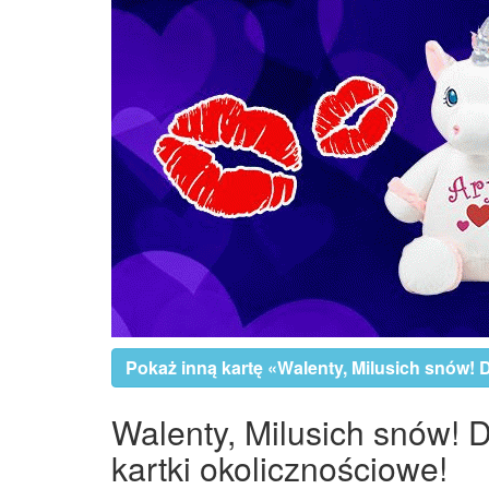
Pokaż inną kartę «Walenty, Milusich snów!
Walenty, Milusich snów! 
kartki okolicznościowe!