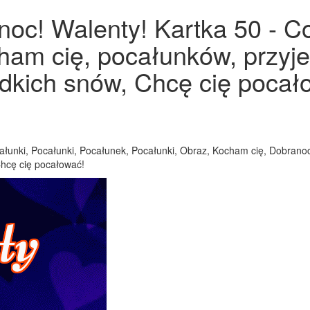
oc! Walenty! Kartka 50 - Co
cham cię, pocałunków, przy
dkich snów, Chcę cię pocało
łunki, Pocałunki, Pocałunek, Pocałunki, Obraz, Kocham cię, Dobranoc,
Chcę cię pocałować!