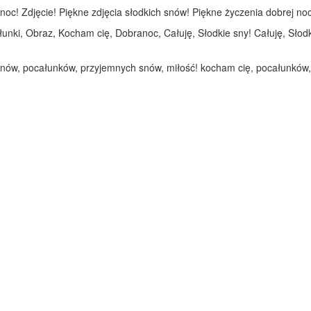
c! Zdjęcie! Piękne zdjęcia słodkich snów! Piękne życzenia dobrej nocy 
unki, Obraz, Kocham cię, Dobranoc, Całuję, Słodkie sny! Całuję, Sło
snów, pocałunków, przyjemnych snów, miłość! kocham cię, pocałunków,