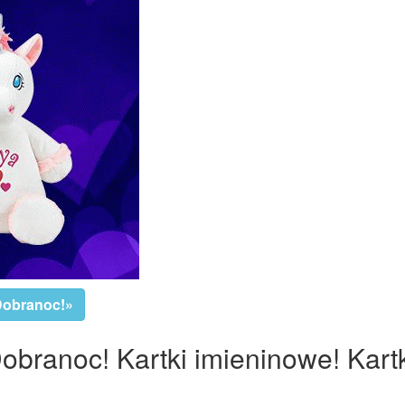
 Dobranoc!»
Dobranoc! Kartki imieninowe! Kart