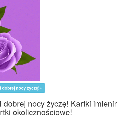
i dobrej nocy życzę!»
i dobrej nocy życzę! Kartki imieni
tki okolicznościowe!