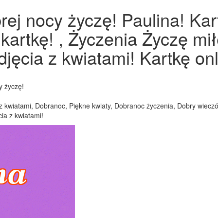
rej nocy życzę! Paulina! Ka
 kartkę! , Życzenia Życzę m
djęcia z kwiatami! Kartkę onl
y życzę!
z kwiatami, Dobranoc, Piękne kwiaty, Dobranoc życzenia, Dobry wieczór,
ia z kwiatami!