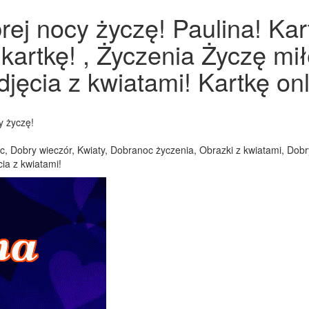
rej nocy życzę! Paulina! Ka
 kartkę! , Życzenia Życzę m
djęcia z kwiatami! Kartkę onl
y życzę!
, Dobry wieczór, Kwiaty, Dobranoc życzenia, Obrazki z kwiatami, Dobry 
ia z kwiatami!