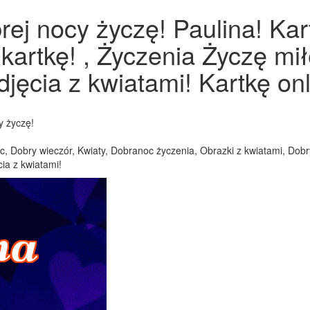
rej nocy życzę! Paulina! Ka
 kartkę! , Życzenia Życzę m
djęcia z kwiatami! Kartkę onl
y życzę!
, Dobry wieczór, Kwiaty, Dobranoc życzenia, Obrazki z kwiatami, Dobry 
ia z kwiatami!