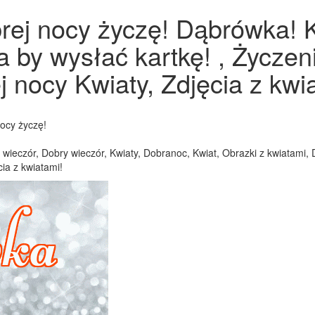
rej nocy życzę! Dąbrówka! K
a by wysłać kartkę! , Życze
 nocy Kwiaty, Zdjęcia z kwia
ocy życzę!
wieczór, Dobry wieczór, Kwiaty, Dobranoc, Kwiat, Obrazki z kwiatami, 
ia z kwiatami!