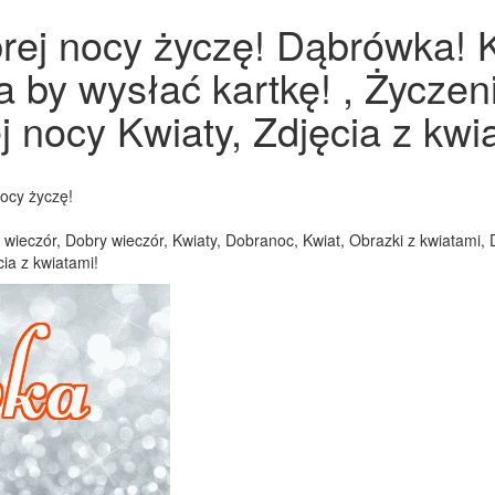
rej nocy życzę! Dąbrówka! K
a by wysłać kartkę! , Życze
 nocy Kwiaty, Zdjęcia z kwia
ocy życzę!
wieczór, Dobry wieczór, Kwiaty, Dobranoc, Kwiat, Obrazki z kwiatami, 
ia z kwiatami!