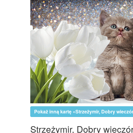
Pokaż inną kartę «Strzeżymir, Dobry wieczó
Strzeżymir, Dobry wieczór