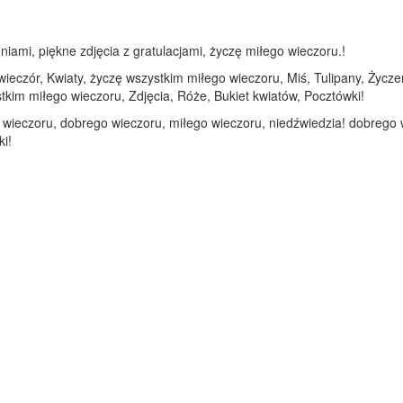
iami, piękne zdjęcia z gratulacjami, życzę miłego wieczoru.!
 wieczór, Kwiaty, życzę wszystkim miłego wieczoru, Miś, Tulipany, Życ
stkim miłego wieczoru, Zdjęcia, Róże, Bukiet kwiatów, Pocztówki!
o wieczoru, dobrego wieczoru, miłego wieczoru, niedźwiedzia! dobrego w
ki!