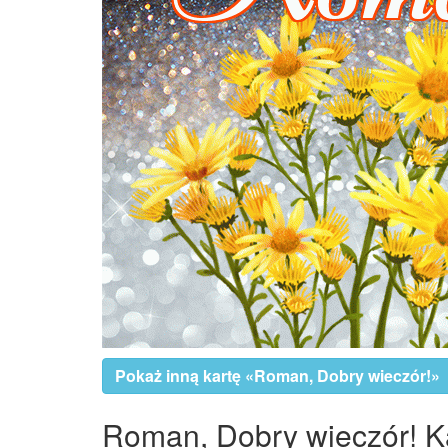
Pokaż inną kartę «Roman, Dobry wieczór!»
Roman, Dobry wieczór! Kar