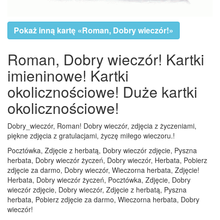
Pokaż inną kartę «Roman, Dobry wieczór!»
Roman, Dobry wieczór! Kartki
imieninowe! Kartki
okolicznościowe! Duże kartki
okolicznościowe!
Dobry_wieczór, Roman! Dobry wieczór, zdjęcia z życzeniami,
piękne zdjęcia z gratulacjami, życzę miłego wieczoru.!
Pocztówka, Zdjęcie z herbatą, Dobry wieczór zdjęcie, Pyszna
herbata, Dobry wieczór życzeń, Dobry wieczór, Herbata, Pobierz
zdjęcie za darmo, Dobry wieczór, Wieczorna herbata, Zdjęcie!
Herbata, Dobry wieczór życzeń, Pocztówka, Zdjęcie, Dobry
wieczór zdjęcie, Dobry wieczór, Zdjęcie z herbatą, Pyszna
herbata, Pobierz zdjęcie za darmo, Wieczorna herbata, Dobry
wieczór!