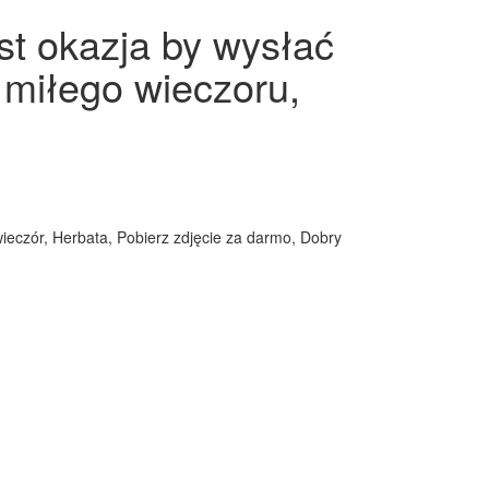
st okazja by wysłać
ę miłego wieczoru,
ieczór, Herbata, Pobierz zdjęcie za darmo, Dobry