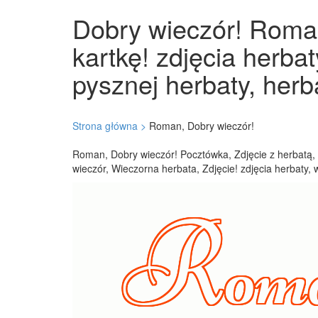
Dobry wieczór! Roman
kartkę! zdjęcia herba
pysznej herbaty, herba
Strona główna >
Roman, Dobry wieczór!
Roman, Dobry wieczór! Pocztówka, Zdjęcie z herbatą, 
wieczór, Wieczorna herbata, Zdjęcie! zdjęcia herbaty, 