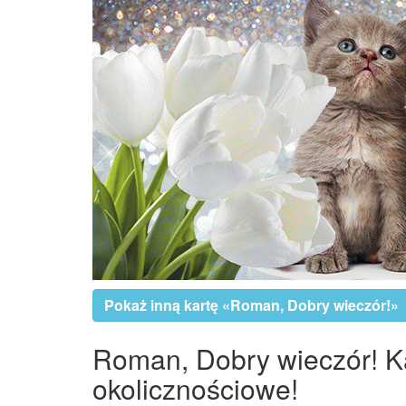
Pokaż inną kartę «Roman, Dobry wieczór!»
Roman, Dobry wieczór! Kar
okolicznościowe!