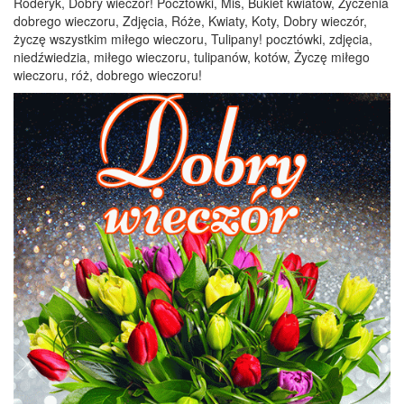
Roderyk, Dobry wieczór! Pocztówki, Miś, Bukiet kwiatów, Życzenia
dobrego wieczoru, Zdjęcia, Róże, Kwiaty, Koty, Dobry wieczór,
życzę wszystkim miłego wieczoru, Tulipany! pocztówki, zdjęcia,
niedźwiedzia, miłego wieczoru, tulipanów, kotów, Życzę miłego
wieczoru, róż, dobrego wieczoru!