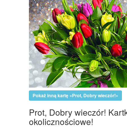
Pokaż inną kartę «Prot, Dobry wieczór!»
Prot, Dobry wieczór! Kart
okolicznościowe!