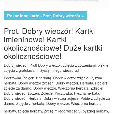
Pokaż inną kartę «Prot, Dobry wieczór!»
Prot, Dobry wieczór! Kartki
imieninowe! Kartki
okolicznościowe! Duże kartki
okolicznościowe!
Dobry_wieczór, Prot! Dobry wieczór, zdjęcia z życzeniami, piękne
zdjęcia z gratulacjami, życzę miłego wieczoru.!
Pocztówka, Zdjęcie z herbatą, Dobry wieczór zdjęcie, Pyszna
herbata, Dobry wieczór życzeń, Dobry wieczór, Herbata, Pobierz
zdjęcie za darmo, Dobry wieczór, Wieczorna herbata, Zdjęcie!
Dobry wieczór życzeń, Zdjęcie, Pocztówka, Pyszna herbata,
Dobry wieczór, Herbata, Dobry wieczór zdjęcie, Pobierz zdjęcie za
darmo, Zdjęcie z herbatą, Dobry wieczór, Wieczorna herbata!
herbaty, zdjęcia herbaty, Życzę miłego wieczoru, pysznej herbaty,