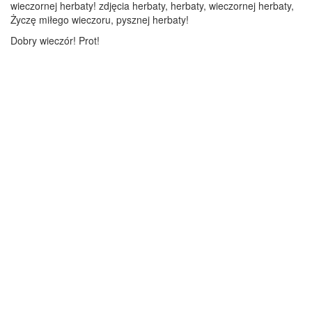
wieczornej herbaty! zdjęcia herbaty, herbaty, wieczornej herbaty,
Życzę miłego wieczoru, pysznej herbaty!
Dobry wieczór! Prot!