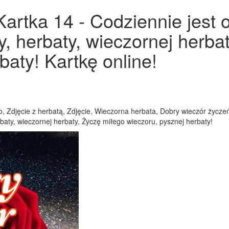
Kartka 14 - Codziennie jest 
ty, herbaty, wieczornej herba
baty! Kartkę online!
o, Zdjęcie z herbatą, Zdjęcie, Wieczorna herbata, Dobry wieczór życze
baty, wieczornej herbaty, Życzę miłego wieczoru, pysznej herbaty!