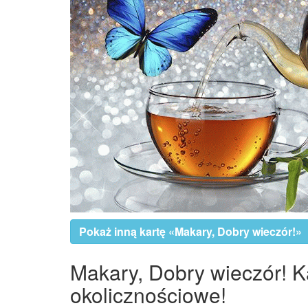
Pokaż inną kartę «Makary, Dobry wieczór!»
Makary, Dobry wieczór! Ka
okolicznościowe!