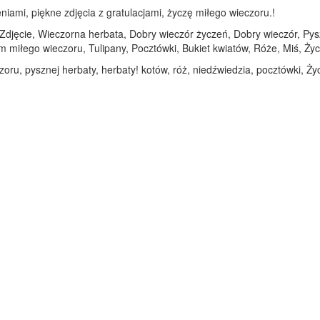
niami, piękne zdjęcia z gratulacjami, życzę miłego wieczoru.!
, Zdjęcie, Wieczorna herbata, Dobry wieczór życzeń, Dobry wieczór, Py
im miłego wieczoru, Tulipany, Pocztówki, Bukiet kwiatów, Róże, Miś, Ży
zoru, pysznej herbaty, herbaty! kotów, róż, niedźwiedzia, pocztówki, Ży