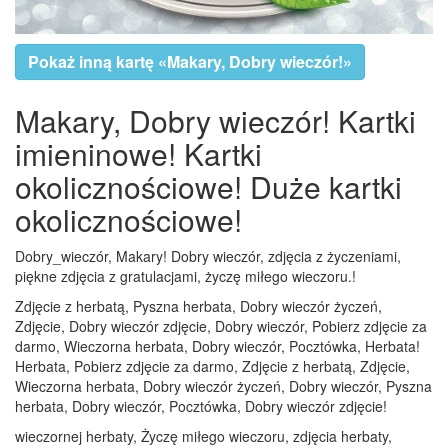
Pokaż inną kartę «Makary, Dobry wieczór!»
Makary, Dobry wieczór! Kartki
imieninowe! Kartki
okolicznościowe! Duże kartki
okolicznościowe!
Dobry_wieczór, Makary! Dobry wieczór, zdjęcia z życzeniami,
piękne zdjęcia z gratulacjami, życzę miłego wieczoru.!
Zdjęcie z herbatą, Pyszna herbata, Dobry wieczór życzeń,
Zdjęcie, Dobry wieczór zdjęcie, Dobry wieczór, Pobierz zdjęcie za
darmo, Wieczorna herbata, Dobry wieczór, Pocztówka, Herbata!
Herbata, Pobierz zdjęcie za darmo, Zdjęcie z herbatą, Zdjęcie,
Wieczorna herbata, Dobry wieczór życzeń, Dobry wieczór, Pyszna
herbata, Dobry wieczór, Pocztówka, Dobry wieczór zdjęcie!
wieczornej herbaty, Życzę miłego wieczoru, zdjęcia herbaty,