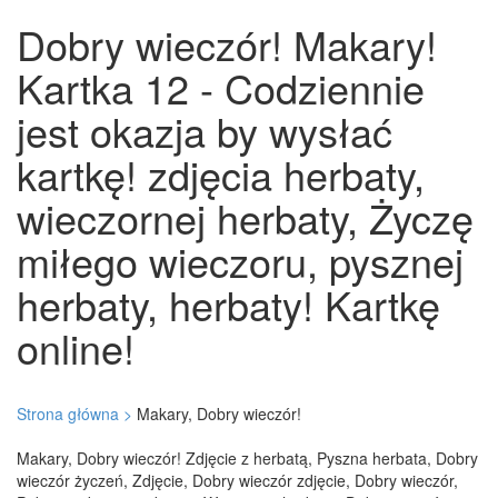
Dobry wieczór! Makary!
Kartka 12 - Codziennie
jest okazja by wysłać
kartkę! zdjęcia herbaty,
wieczornej herbaty, Życzę
miłego wieczoru, pysznej
herbaty, herbaty! Kartkę
online!
Strona główna >
Makary, Dobry wieczór!
Makary, Dobry wieczór! Zdjęcie z herbatą, Pyszna herbata, Dobry
wieczór życzeń, Zdjęcie, Dobry wieczór zdjęcie, Dobry wieczór,