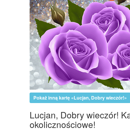
Pokaż inną kartę «Lucjan, Dobry wieczór!»
Lucjan, Dobry wieczór! Ka
okolicznościowe!