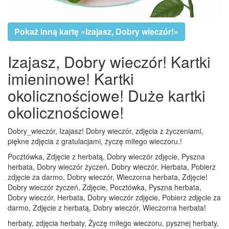
Pokaż inną kartę «Izajasz, Dobry wieczór!»
Izajasz, Dobry wieczór! Kartki
imieninowe! Kartki
okolicznościowe! Duże kartki
okolicznościowe!
Dobry_wieczór, Izajasz! Dobry wieczór, zdjęcia z życzeniami,
piękne zdjęcia z gratulacjami, życzę miłego wieczoru.!
Pocztówka, Zdjęcie z herbatą, Dobry wieczór zdjęcie, Pyszna
herbata, Dobry wieczór życzeń, Dobry wieczór, Herbata, Pobierz
zdjęcie za darmo, Dobry wieczór, Wieczorna herbata, Zdjęcie!
Dobry wieczór życzeń, Zdjęcie, Pocztówka, Pyszna herbata,
Dobry wieczór, Herbata, Dobry wieczór zdjęcie, Pobierz zdjęcie za
darmo, Zdjęcie z herbatą, Dobry wieczór, Wieczorna herbata!
herbaty, zdjęcia herbaty, Życzę miłego wieczoru, pysznej herbaty,