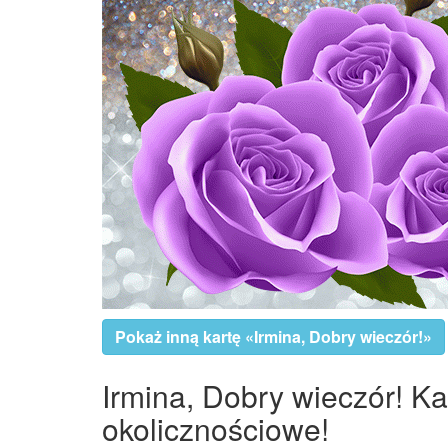
Pokaż inną kartę «Irmina, Dobry wieczór!»
Irmina, Dobry wieczór! Ka
okolicznościowe!