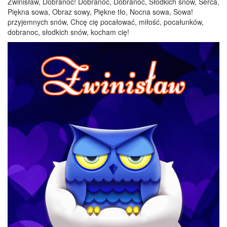
Zwinisław, Dobranoc! Dobranoc, Dobranoc, Słodkich snów, Serca,
Piękna sowa, Obraz sowy, Piękne tło, Nocna sowa, Sowa!
przyjemnych snów, Chcę cię pocałować, miłość, pocałunków,
dobranoc, słodkich snów, kocham cię!