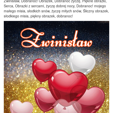
Zwinisław, Dobranoc! Obrazek, Dobranoc życzę, Piękne obrazki,
Serca, Obrazki z sercami, życzę dobrej nocy, Dobranoc! mojego
małego misia, słodkich snów, życzę miłych snów, Śliczny obrazek,
słodkiego misia, piękny obrazek, dobranoc!