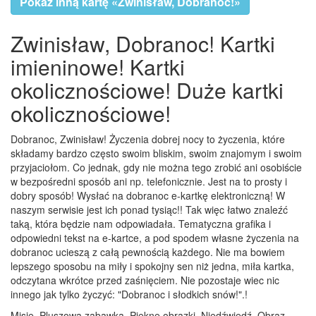
Pokaż inną kartę «Zwinisław, Dobranoc!»
Zwinisław, Dobranoc! Kartki
imieninowe! Kartki
okolicznościowe! Duże kartki
okolicznościowe!
Dobranoc, Zwinisław! Życzenia dobrej nocy to życzenia, które
składamy bardzo często swoim bliskim, swoim znajomym i swoim
przyjaciołom. Co jednak, gdy nie można tego zrobić ani osobiście
w bezpośredni sposób ani np. telefonicznie. Jest na to prosty i
dobry sposób! Wysłać na dobranoc e-kartkę elektroniczną! W
naszym serwisie jest ich ponad tysiąc!! Tak więc łatwo znaleźć
taką, która będzie nam odpowiadała. Tematyczna grafika i
odpowiedni tekst na e-kartce, a pod spodem własne życzenia na
dobranoc ucieszą z całą pewnością każdego. Nie ma bowiem
lepszego sposobu na miły i spokojny sen niż jedna, miła kartka,
odczytana wkrótce przed zaśnięciem. Nie pozostaje wiec nic
innego jak tylko życzyć: "Dobranoc i słodkich snów!".!
Misie, Pluszowa zabawka, Piękne obrazki, Niedźwiedź, Obraz,