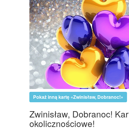
Pokaż inną kartę «Zwinisław, Dobranoc!»
Zwinisław, Dobranoc! Kart
okolicznościowe!