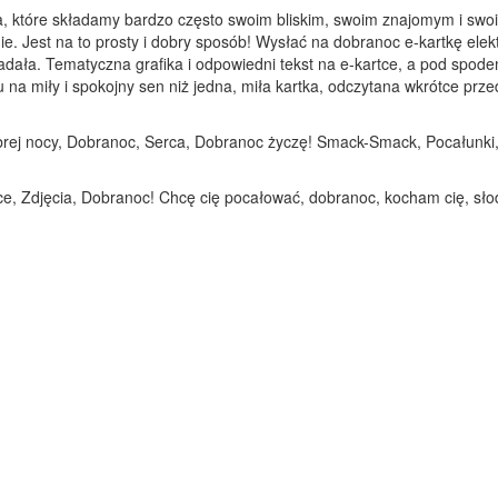
a, które składamy bardzo często swoim bliskim, swoim znajomym i swoi
ie. Jest na to prosty i dobry sposób! Wysłać na dobranoc e-kartkę elek
adała. Tematyczna grafika i odpowiedni tekst na e-kartce, a pod spod
 miły i spokojny sen niż jedna, miła kartka, odczytana wkrótce przed 
obrej nocy, Dobranoc, Serca, Dobranoc życzę! Smack-Smack, Pocałunki,
rce, Zdjęcia, Dobranoc! Chcę cię pocałować, dobranoc, kocham cię, sł