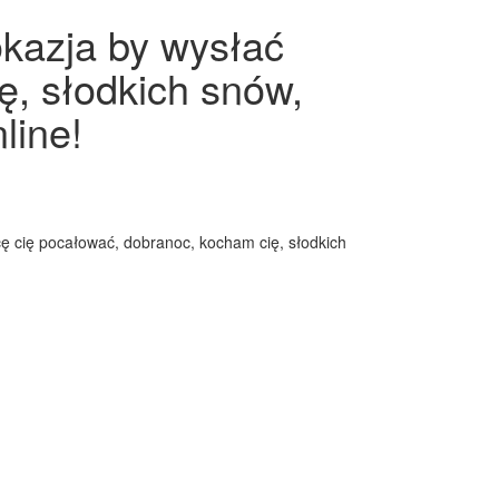
okazja by wysłać
ę, słodkich snów,
line!
cę cię pocałować, dobranoc, kocham cię, słodkich