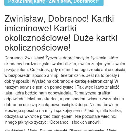
Pokaż inną kartę «Zwinisław, Dobranoc!»
Zwinisław, Dobranoc! Kartki
imieninowe! Kartki
okolicznościowe! Duże kartki
okolicznościowe!
Dobranoc, Zwinisław! Życzenia dobrej nocy to życzenia, które
składamy bardzo często swoim bliskim, swoim znajomym i swoim
przyjaciołom. Co jednak, gdy nie można tego zrobić ani osobiście
w bezpośredni sposób ani np. telefonicznie. Jest na to prosty i
dobry sposób! Wysłać na dobranoc e-kartkę elektroniczną! W
naszym serwisie jest ich ponad tysiąc!! Tak więc łatwo znaleźć
taką, która będzie nam odpowiadała. Tematyczna grafika i
odpowiedni tekst na e-kartce, a pod spodem własne życzenia na
dobranoc ucieszą z całą pewnością każdego. Nie ma bowiem
lepszego sposobu na miły i spokojny sen niż jedna, miła kartka,
odczytana wkrótce przed zaśnięciem. Nie pozostaje wiec nic
innego jak tylko życzyć: "Dobranoc i słodkich snów!".!
Niedźwiedź, Misie, Piękne obrazki, Pluszowa zabawka, Misie,