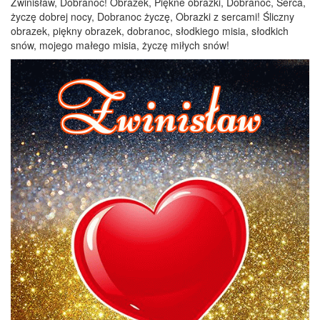
Zwinisław, Dobranoc! Obrazek, Piękne obrazki, Dobranoc, Serca,
życzę dobrej nocy, Dobranoc życzę, Obrazki z sercami! Śliczny
obrazek, piękny obrazek, dobranoc, słodkiego misia, słodkich
snów, mojego małego misia, życzę miłych snów!