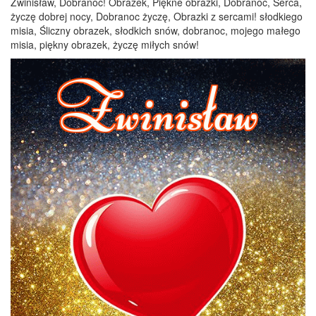
Zwinisław, Dobranoc! Obrazek, Piękne obrazki, Dobranoc, Serca,
życzę dobrej nocy, Dobranoc życzę, Obrazki z sercami! słodkiego
misia, Śliczny obrazek, słodkich snów, dobranoc, mojego małego
misia, piękny obrazek, życzę miłych snów!