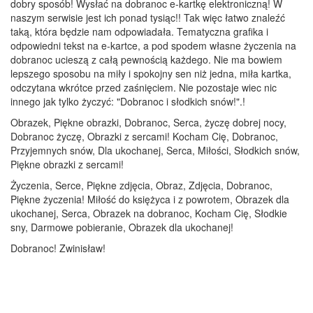
dobry sposób! Wysłać na dobranoc e-kartkę elektroniczną! W
naszym serwisie jest ich ponad tysiąc!! Tak więc łatwo znaleźć
taką, która będzie nam odpowiadała. Tematyczna grafika i
odpowiedni tekst na e-kartce, a pod spodem własne życzenia na
dobranoc ucieszą z całą pewnością każdego. Nie ma bowiem
lepszego sposobu na miły i spokojny sen niż jedna, miła kartka,
odczytana wkrótce przed zaśnięciem. Nie pozostaje wiec nic
innego jak tylko życzyć: "Dobranoc i słodkich snów!".!
Obrazek, Piękne obrazki, Dobranoc, Serca, życzę dobrej nocy,
Dobranoc życzę, Obrazki z sercami! Kocham Cię, Dobranoc,
Przyjemnych snów, Dla ukochanej, Serca, Miłości, Słodkich snów,
Piękne obrazki z sercami!
Życzenia, Serce, Piękne zdjęcia, Obraz, Zdjęcia, Dobranoc,
Piękne życzenia! Miłość do księżyca i z powrotem, Obrazek dla
ukochanej, Serca, Obrazek na dobranoc, Kocham Cię, Słodkie
sny, Darmowe pobieranie, Obrazek dla ukochanej!
Dobranoc! Zwinisław!