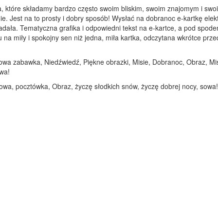
a, które składamy bardzo często swoim bliskim, swoim znajomym i swoi
ie. Jest na to prosty i dobry sposób! Wysłać na dobranoc e-kartkę elek
adała. Tematyczna grafika i odpowiedni tekst na e-kartce, a pod spod
 miły i spokojny sen niż jedna, miła kartka, odczytana wkrótce przed 
owa zabawka, Niedźwiedź, Piękne obrazki, Misie, Dobranoc, Obraz, Mi
wa!
sowa, pocztówka, Obraz, życzę słodkich snów, życzę dobrej nocy, sowa!