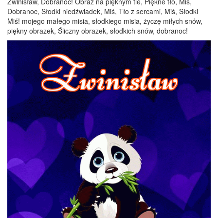
Zwinisław, Dobranoc! Obraz na pięknym tle, Piękne tło, Miś,
Dobranoc, Słodki niedźwiadek, Miś, Tło z sercami, Miś, Słodki
Miś! mojego małego misia, słodkiego misia, życzę miłych snów,
piękny obrazek, Śliczny obrazek, słodkich snów, dobranoc!