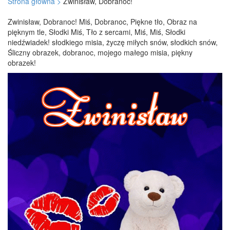
Strona główna >
Zwinisław, Dobranoc!
Zwinisław, Dobranoc! Miś, Dobranoc, Piękne tło, Obraz na
pięknym tle, Słodki Miś, Tło z sercami, Miś, Miś, Słodki
niedźwiadek! słodkiego misia, życzę miłych snów, słodkich snów,
Śliczny obrazek, dobranoc, mojego małego misia, piękny
obrazek!