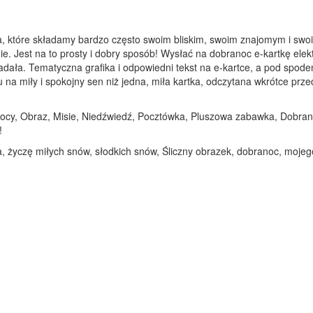
a, które składamy bardzo często swoim bliskim, swoim znajomym i swoi
ie. Jest na to prosty i dobry sposób! Wysłać na dobranoc e-kartkę elek
adała. Tematyczna grafika i odpowiedni tekst na e-kartce, a pod spod
 miły i spokojny sen niż jedna, miła kartka, odczytana wkrótce przed 
 nocy, Obraz, Misie, Niedźwiedź, Pocztówka, Pluszowa zabawka, Dobrano
!
a, życzę miłych snów, słodkich snów, Śliczny obrazek, dobranoc, moje