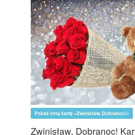
Pokaż inną kartę «Zwinisław, Dobranoc!»
Zwinisław, Dobranoc! Kart