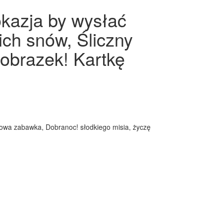
okazja by wysłać
ich snów, Śliczny
obrazek! Kartkę
szowa zabawka, Dobranoc! słodkiego misia, życzę