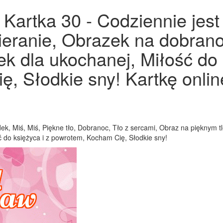
Kartka 30 - Codziennie jest
eranie, Obrazek na dobrano
k dla ukochanej, Miłość do 
, Słodkie sny! Kartkę onlin
adek, Miś, Miś, Piękne tło, Dobranoc, Tło z sercami, Obraz na pięknym
 do księżyca i z powrotem, Kocham Cię, Słodkie sny!