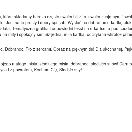
a, które składamy bardzo często swoim bliskim, swoim znajomym i swoi
ie. Jest na to prosty i dobry sposób! Wysłać na dobranoc e-kartkę elek
adała. Tematyczna grafika i odpowiedni tekst na e-kartce, a pod spod
 miły i spokojny sen niż jedna, miła kartka, odczytana wkrótce przed 
 tło, Dobranoc, Tło z sercami, Obraz na pięknym tle! Dla ukochanej, Pi
 mojego małego misia, słodkiego misia, dobranoc, słodkich snów! Dar
życa i z powrotem, Kocham Cię, Słodkie sny!