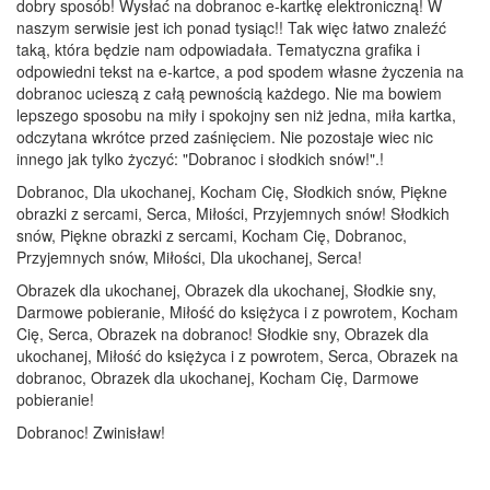
dobry sposób! Wysłać na dobranoc e-kartkę elektroniczną! W
naszym serwisie jest ich ponad tysiąc!! Tak więc łatwo znaleźć
taką, która będzie nam odpowiadała. Tematyczna grafika i
odpowiedni tekst na e-kartce, a pod spodem własne życzenia na
dobranoc ucieszą z całą pewnością każdego. Nie ma bowiem
lepszego sposobu na miły i spokojny sen niż jedna, miła kartka,
odczytana wkrótce przed zaśnięciem. Nie pozostaje wiec nic
innego jak tylko życzyć: "Dobranoc i słodkich snów!".!
Dobranoc, Dla ukochanej, Kocham Cię, Słodkich snów, Piękne
obrazki z sercami, Serca, Miłości, Przyjemnych snów! Słodkich
snów, Piękne obrazki z sercami, Kocham Cię, Dobranoc,
Przyjemnych snów, Miłości, Dla ukochanej, Serca!
Obrazek dla ukochanej, Obrazek dla ukochanej, Słodkie sny,
Darmowe pobieranie, Miłość do księżyca i z powrotem, Kocham
Cię, Serca, Obrazek na dobranoc! Słodkie sny, Obrazek dla
ukochanej, Miłość do księżyca i z powrotem, Serca, Obrazek na
dobranoc, Obrazek dla ukochanej, Kocham Cię, Darmowe
pobieranie!
Dobranoc! Zwinisław!