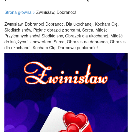
Strona główna >
Zwinisław, Dobranoc!
Zwinisław, Dobranoc! Dobranoc, Dla ukochanej, Kocham Cię,
Słodkich snów, Piękne obrazki z sercami, Serca, Miłości,
Przyjemnych snów! Słodkie sny, Obrazek dla ukochanej, Miłość
do księżyca i z powrotem, Serca, Obrazek na dobranoc, Obrazek
dla ukochanej, Kocham Cię, Darmowe pobieranie!