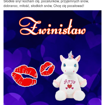
Słodkie sny! kocham cię, pocałunków, przyjemnych snów,
dobranoc, miłość, słodkich snów, Chcę cię pocałować!