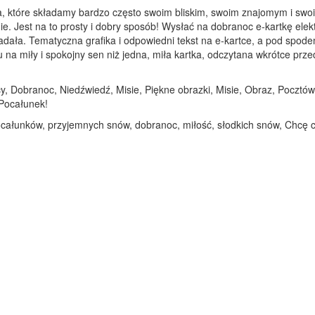
a, które składamy bardzo często swoim bliskim, swoim znajomym i swoi
ie. Jest na to prosty i dobry sposób! Wysłać na dobranoc e-kartkę elek
adała. Tematyczna grafika i odpowiedni tekst na e-kartce, a pod spod
 miły i spokojny sen niż jedna, miła kartka, odczytana wkrótce przed 
, Dobranoc, Niedźwiedź, Misie, Piękne obrazki, Misie, Obraz, Pocztów
 Pocałunek!
ocałunków, przyjemnych snów, dobranoc, miłość, słodkich snów, Chcę 