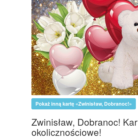
Pokaż inną kartę «Zwinisław, Dobranoc!»
Zwinisław, Dobranoc! Kart
okolicznościowe!