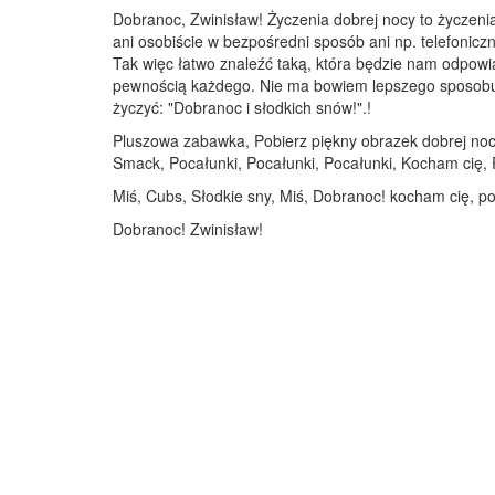
Dobranoc, Zwinisław! Życzenia dobrej nocy to życzeni
ani osobiście w bezpośredni sposób ani np. telefoniczn
Tak więc łatwo znaleźć taką, która będzie nam odpowi
pewnością każdego. Nie ma bowiem lepszego sposobu na
życzyć: "Dobranoc i słodkich snów!".!
Pluszowa zabawka, Pobierz piękny obrazek dobrej nocy
Smack, Pocałunki, Pocałunki, Pocałunki, Kocham cię,
Miś, Cubs, Słodkie sny, Miś, Dobranoc! kocham cię, p
Dobranoc! Zwinisław!