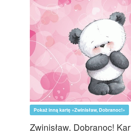
Pokaż inną kartę «Zwinisław, Dobranoc!»
Zwinisław, Dobranoc! Kart