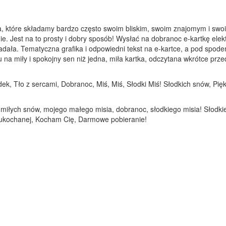
a, które składamy bardzo często swoim bliskim, swoim znajomym i swoi
ie. Jest na to prosty i dobry sposób! Wysłać na dobranoc e-kartkę elek
adała. Tematyczna grafika i odpowiedni tekst na e-kartce, a pod spod
 miły i spokojny sen niż jedna, miła kartka, odczytana wkrótce przed 
adek, Tło z sercami, Dobranoc, Miś, Miś, Słodki Miś! Słodkich snów, P
 miłych snów, mojego małego misia, dobranoc, słodkiego misia! Słodkie
 ukochanej, Kocham Cię, Darmowe pobieranie!