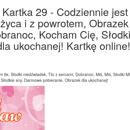
Kartka 29 - Codziennie jest
ężyca i z powrotem, Obrazek
obranoc, Kocham Cię, Słodk
la ukochanej! Kartkę online
m tle, Słodki niedźwiadek, Tło z sercami, Dobranoc, Miś, Miś, Słodki M
Słodkie sny, Darmowe pobieranie, Obrazek dla ukochanej!