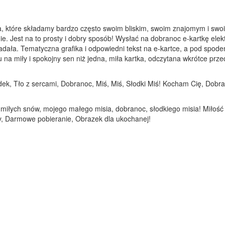
a, które składamy bardzo często swoim bliskim, swoim znajomym i swoi
ie. Jest na to prosty i dobry sposób! Wysłać na dobranoc e-kartkę elek
adała. Tematyczna grafika i odpowiedni tekst na e-kartce, a pod spod
 miły i spokojny sen niż jedna, miła kartka, odczytana wkrótce przed 
adek, Tło z sercami, Dobranoc, Miś, Miś, Słodki Miś! Kocham Cię, Dob
ę miłych snów, mojego małego misia, dobranoc, słodkiego misia! Miłość
y, Darmowe pobieranie, Obrazek dla ukochanej!