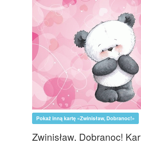
Pokaż inną kartę «Zwinisław, Dobranoc!»
Zwinisław, Dobranoc! Kart