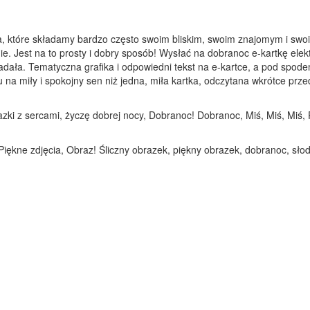
a, które składamy bardzo często swoim bliskim, swoim znajomym i swoi
ie. Jest na to prosty i dobry sposób! Wysłać na dobranoc e-kartkę elek
adała. Tematyczna grafika i odpowiedni tekst na e-kartce, a pod spod
 miły i spokojny sen niż jedna, miła kartka, odczytana wkrótce przed 
ki z sercami, życzę dobrej nocy, Dobranoc! Dobranoc, Miś, Miś, Miś, P
Piękne zdjęcia, Obraz! Śliczny obrazek, piękny obrazek, dobranoc, sło