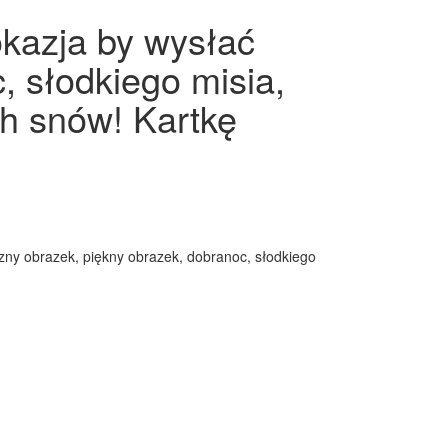
okazja by wysłać
, słodkiego misia,
ch snów! Kartkę
czny obrazek, piękny obrazek, dobranoc, słodkiego