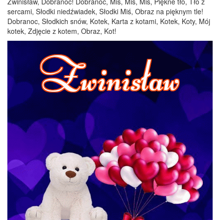
Zwinisław, Dobranoc! Dobranoc, Miś, Miś, Miś, Piękne tło, Tło z
sercami, Słodki niedźwiadek, Słodki Miś, Obraz na pięknym tle!
Dobranoc, Słodkich snów, Kotek, Karta z kotami, Kotek, Koty, Mój
kotek, Zdjęcie z kotem, Obraz, Kot!