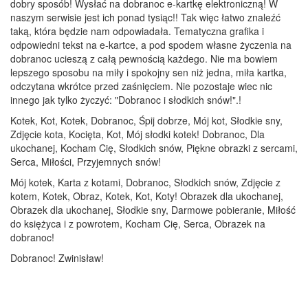
dobry sposób! Wysłać na dobranoc e-kartkę elektroniczną! W
naszym serwisie jest ich ponad tysiąc!! Tak więc łatwo znaleźć
taką, która będzie nam odpowiadała. Tematyczna grafika i
odpowiedni tekst na e-kartce, a pod spodem własne życzenia na
dobranoc ucieszą z całą pewnością każdego. Nie ma bowiem
lepszego sposobu na miły i spokojny sen niż jedna, miła kartka,
odczytana wkrótce przed zaśnięciem. Nie pozostaje wiec nic
innego jak tylko życzyć: "Dobranoc i słodkich snów!".!
Kotek, Kot, Kotek, Dobranoc, Śpij dobrze, Mój kot, Słodkie sny,
Zdjęcie kota, Kocięta, Kot, Mój słodki kotek! Dobranoc, Dla
ukochanej, Kocham Cię, Słodkich snów, Piękne obrazki z sercami,
Serca, Miłości, Przyjemnych snów!
Mój kotek, Karta z kotami, Dobranoc, Słodkich snów, Zdjęcie z
kotem, Kotek, Obraz, Kotek, Kot, Koty! Obrazek dla ukochanej,
Obrazek dla ukochanej, Słodkie sny, Darmowe pobieranie, Miłość
do księżyca i z powrotem, Kocham Cię, Serca, Obrazek na
dobranoc!
Dobranoc! Zwinisław!