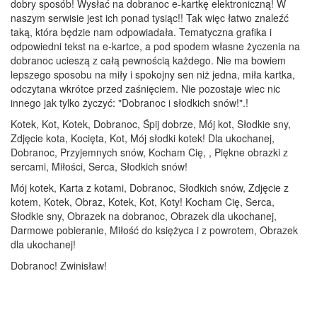
dobry sposób! Wysłać na dobranoc e-kartkę elektroniczną! W
naszym serwisie jest ich ponad tysiąc!! Tak więc łatwo znaleźć
taką, która będzie nam odpowiadała. Tematyczna grafika i
odpowiedni tekst na e-kartce, a pod spodem własne życzenia na
dobranoc ucieszą z całą pewnością każdego. Nie ma bowiem
lepszego sposobu na miły i spokojny sen niż jedna, miła kartka,
odczytana wkrótce przed zaśnięciem. Nie pozostaje wiec nic
innego jak tylko życzyć: "Dobranoc i słodkich snów!".!
Kotek, Kot, Kotek, Dobranoc, Śpij dobrze, Mój kot, Słodkie sny,
Zdjęcie kota, Kocięta, Kot, Mój słodki kotek! Dla ukochanej,
Dobranoc, Przyjemnych snów, Kocham Cię, , Piękne obrazki z
sercami, Miłości, Serca, Słodkich snów!
Mój kotek, Karta z kotami, Dobranoc, Słodkich snów, Zdjęcie z
kotem, Kotek, Obraz, Kotek, Kot, Koty! Kocham Cię, Serca,
Słodkie sny, Obrazek na dobranoc, Obrazek dla ukochanej,
Darmowe pobieranie, Miłość do księżyca i z powrotem, Obrazek
dla ukochanej!
Dobranoc! Zwinisław!