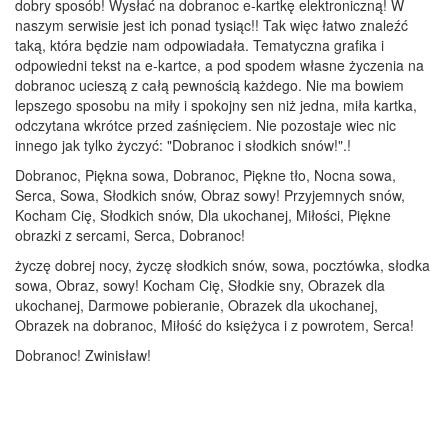
dobry sposób! Wysłać na dobranoc e-kartkę elektroniczną! W
naszym serwisie jest ich ponad tysiąc!! Tak więc łatwo znaleźć
taką, która będzie nam odpowiadała. Tematyczna grafika i
odpowiedni tekst na e-kartce, a pod spodem własne życzenia na
dobranoc ucieszą z całą pewnością każdego. Nie ma bowiem
lepszego sposobu na miły i spokojny sen niż jedna, miła kartka,
odczytana wkrótce przed zaśnięciem. Nie pozostaje wiec nic
innego jak tylko życzyć: "Dobranoc i słodkich snów!".!
Dobranoc, Piękna sowa, Dobranoc, Piękne tło, Nocna sowa,
Serca, Sowa, Słodkich snów, Obraz sowy! Przyjemnych snów,
Kocham Cię, Słodkich snów, Dla ukochanej, Miłości, Piękne
obrazki z sercami, Serca, Dobranoc!
życzę dobrej nocy, życzę słodkich snów, sowa, pocztówka, słodka
sowa, Obraz, sowy! Kocham Cię, Słodkie sny, Obrazek dla
ukochanej, Darmowe pobieranie, Obrazek dla ukochanej,
Obrazek na dobranoc, Miłość do księżyca i z powrotem, Serca!
Dobranoc! Zwinisław!