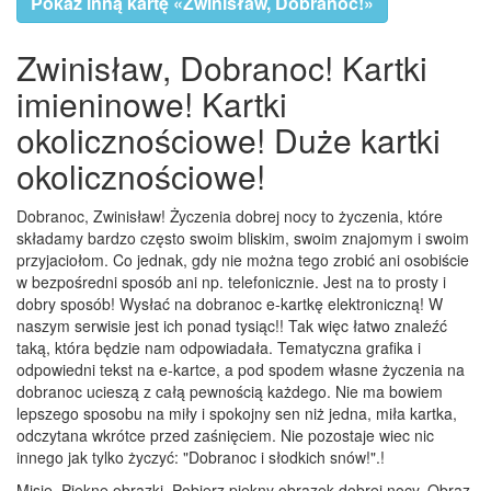
Pokaż inną kartę «Zwinisław, Dobranoc!»
Zwinisław, Dobranoc! Kartki
imieninowe! Kartki
okolicznościowe! Duże kartki
okolicznościowe!
Dobranoc, Zwinisław! Życzenia dobrej nocy to życzenia, które
składamy bardzo często swoim bliskim, swoim znajomym i swoim
przyjaciołom. Co jednak, gdy nie można tego zrobić ani osobiście
w bezpośredni sposób ani np. telefonicznie. Jest na to prosty i
dobry sposób! Wysłać na dobranoc e-kartkę elektroniczną! W
naszym serwisie jest ich ponad tysiąc!! Tak więc łatwo znaleźć
taką, która będzie nam odpowiadała. Tematyczna grafika i
odpowiedni tekst na e-kartce, a pod spodem własne życzenia na
dobranoc ucieszą z całą pewnością każdego. Nie ma bowiem
lepszego sposobu na miły i spokojny sen niż jedna, miła kartka,
odczytana wkrótce przed zaśnięciem. Nie pozostaje wiec nic
innego jak tylko życzyć: "Dobranoc i słodkich snów!".!
Misie, Piękne obrazki, Pobierz piękny obrazek dobrej nocy, Obraz,